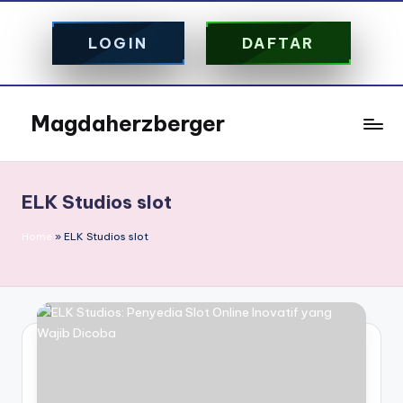
LOGIN
DAFTAR
Magdaherzberger
Skip
to
content
ELK Studios slot
Home
»
ELK Studios slot