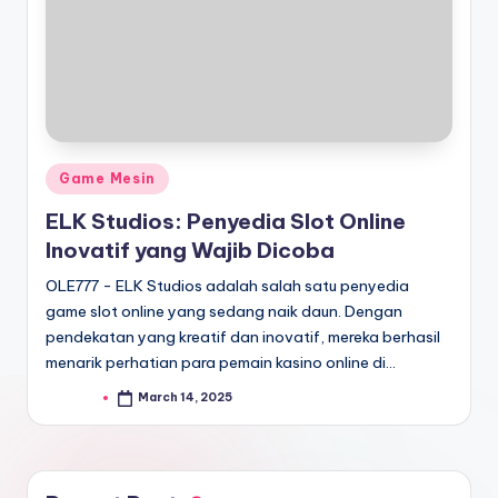
Posted
Game Mesin
in
ELK Studios: Penyedia Slot Online
Inovatif yang Wajib Dicoba
OLE777 - ELK Studios adalah salah satu penyedia
game slot online yang sedang naik daun. Dengan
pendekatan yang kreatif dan inovatif, mereka berhasil
menarik perhatian para pemain kasino online di…
Maxwell
March 14, 2025
Posted
by